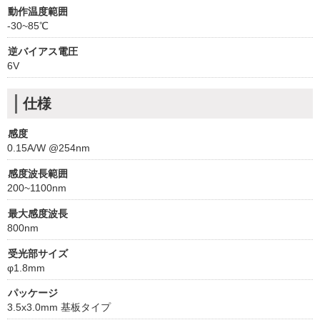
動作温度範囲
-30~85℃
逆バイアス電圧
6V
仕様
感度
0.15A/W @254nm
感度波長範囲
200~1100nm
最大感度波長
800nm
受光部サイズ
φ1.8mm
パッケージ
3.5x3.0mm 基板タイプ