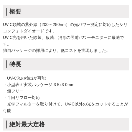
概要
UV-C領域の紫外線（200～280nm）の光パワー測定に対応したシリ
コンフォトダイオードです。
UV-C光を用いた除菌、殺菌、消毒の照射パワーモニターに最適で
す。
独自パッケージの採用により、低コストを実現しました。
特長
・UV-C光の検出が可能
・小型表面実装パッケージ 3.5x3.0mm
・鉛フリー
・半田リフロー対応
・光学フィルターを取り付けて、UV-C以外の光をカットすることが
可能
絶対最大定格