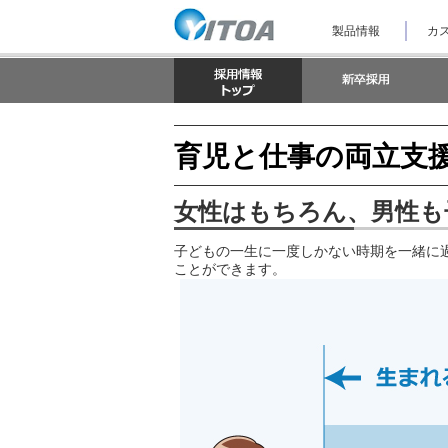
ナ
製品情報
カス
ビ
ゲ
ー
シ
ョ
ン
を
育児と仕事の両立支
ス
キ
ッ
女性はもちろん、男性も
プ
し
て
子どもの一生に一度しかない時期を一緒に
本
ことができます。
文
へ
ジ
ャ
ン
プ
し
ま
す。