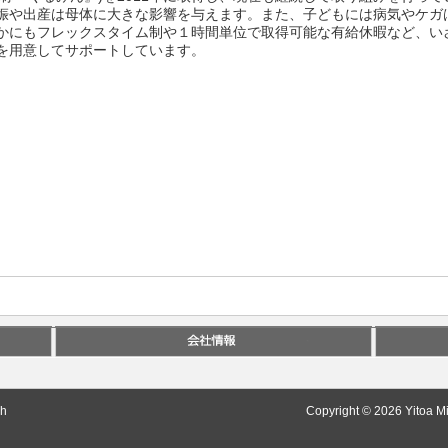
娠や出産は母体に大きな影響を与えます。また、子どもには病気やケガ
かにもフレックスタイム制や１時間単位で取得可能な有給休暇など、い
を用意してサポートしています。
sh
Copyright © 2026 Yitoa Mi