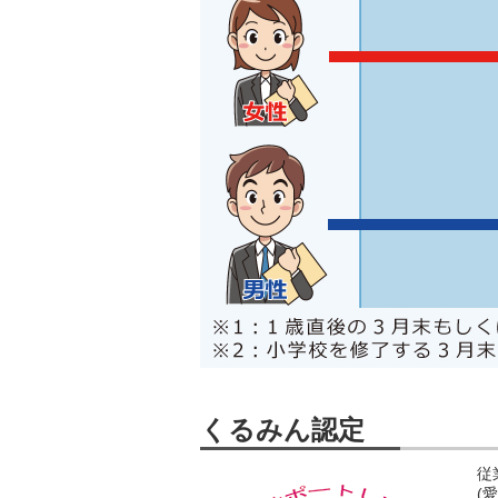
くるみん認定
従
(