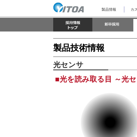
ナ
製品情報
カス
ビ
ゲ
ー
シ
ョ
ン
を
製品技術情報
ス
キ
ッ
光センサ
プ
し
て
■光を読み取る目 ～光
本
文
へ
ジ
ャ
ン
プ
し
ま
す。