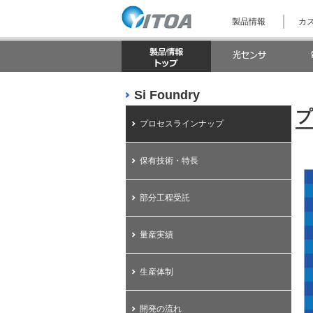
ナ
製品情報
カス
ビ
ゲ
ー
シ
ョ
ン
Si Foundry
を
ス
プ
キ
プロセスラインナップ
ッ
プ
し
保有技術・特長
て
本
文
部分工程受託
へ
ジ
ャ
量産実績
ン
プ
し
生産体制
ま
す。
開発の流れ