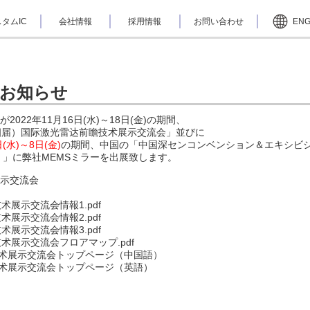
タムIC
会社情報
採用情報
お問い合わせ
EN
のお知らせ
 Co.,Ltd.が2022年11月16日(水)～18日(金)の期間、
第四届）国际激光雷达前瞻技术展示交流会」並びに
日(水)～8日(金)
の期間、中国の「中国深センコンベンション＆エキシビ
）」に弊社MEMSミラーを出展致します。
展示交流会
术展示交流会情報1.pdf
术展示交流会情報2.pdf
术展示交流会情報3.pdf
术展示交流会フロアマップ.pdf
技术展示交流会トップページ（中国語）
技术展示交流会トップページ（英語）