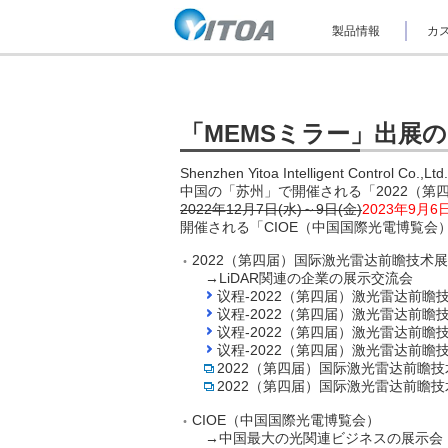
ナ
製品情報
カス
ビ
ゲ
ー
シ
ョ
ン
「MEMSミラー」出展
を
ス
Shenzhen Yitoa Intelligent Control
キ
ッ
中国の「苏州」で開催される「2022（
プ
2022年12月7日(水)～9日(金)
2023年9月6
し
開催される「CIOE（中国国際光電博覧会
て
本
2022（第四届）国际激光雷达前瞻技术
文
→LiDAR関連の企業の展示交流会
へ
议程-2022（第四届）激光雷达前瞻技
ジ
议程-2022（第四届）激光雷达前瞻技
ャ
议程-2022（第四届）激光雷达前瞻技
ン
议程-2022（第四届）激光雷达前瞻技
プ
2022（第四届）国际激光雷达前瞻
し
2022（第四届）国际激光雷达前瞻
ま
す。
CIOE（中国国際光電博覧会）
→中国最大の光関連ビジネスの展示会