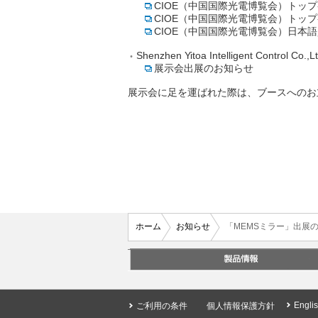
CIOE（中国国際光電博覧会）トッ
CIOE（中国国際光電博覧会）トッ
CIOE（中国国際光電博覧会）日本語
Shenzhen Yitoa Intelligent Control 
展示会出展のお知らせ
展示会に足を運ばれた際は、ブースへのお
ホーム
お知らせ
「MEMSミラー」出展
Engli
ご利用の条件
個人情報保護方針