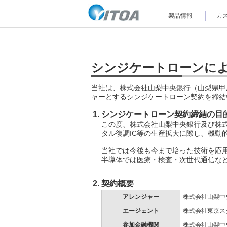
ナ
製品情報
カス
ビ
ゲ
ー
シ
ョ
ン
シンジケートローンに
を
ス
当社は、株式会社山梨中央銀行（山梨県甲
キ
ッ
ャーとするシンジケートローン契約を締結
プ
し
シンジケートローン契約締結の目
て
この度、株式会社山梨中央銀行及び株式
本
タル復調IC等の生産拡大に際し、機動
文
へ
当社では今後も今まで培った技術を応用
ジ
半導体では医療・検査・次世代通信な
ャ
ン
プ
契約概要
し
アレンジャー
株式会社山梨中
ま
す。
エージェント
株式会社東京ス
参加金融機関
株式会社山梨中