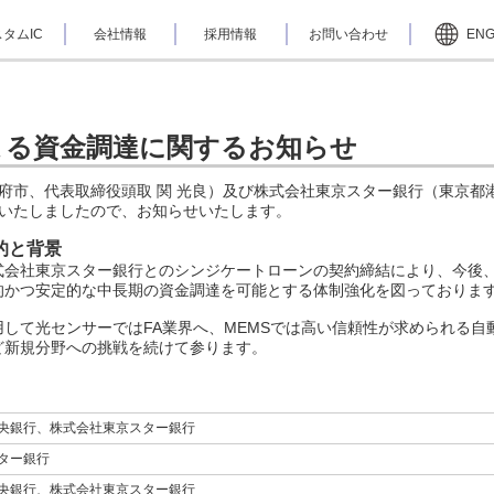
タムIC
会社情報
採用情報
お問い合わせ
EN
よる資金調達に関するお知らせ
府市、代表取締役頭取 関 光良）及び株式会社東京スター銀行（東京都港
いたしましたので、お知らせいたします。
的と背景
会社東京スター銀行とのシンジケートローンの契約締結により、今後、光
的かつ安定的な中長期の資金調達を可能とする体制強化を図っておりま
して光センサーではFA業界へ、MEMSでは高い信頼性が求められる自
ど新規分野への挑戦を続けて参ります。
央銀行、株式会社東京スター銀行
ター銀行
央銀行、株式会社東京スター銀行