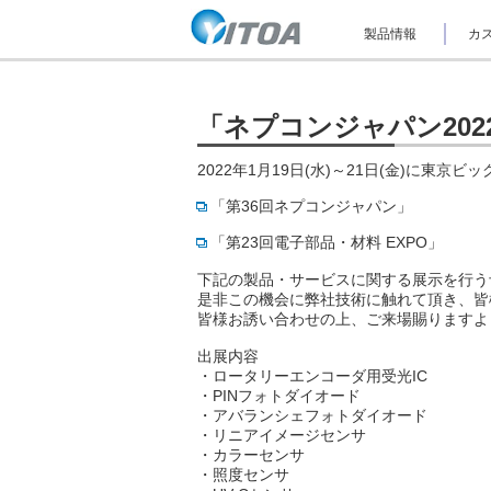
ナ
製品情報
カス
ビ
ゲ
ー
シ
ョ
「ネプコンジャパン20
ン
を
2022年1月19日(水)～21日(金)に東
ス
キ
「第36回ネプコンジャパン」
ッ
プ
「第23回電子部品・材料 EXPO」
し
て
下記の製品・サービスに関する展示を行う
本
是非この機会に弊社技術に触れて頂き、皆
文
皆様お誘い合わせの上、ご来場賜りますよ
へ
ジ
出展内容
ャ
・ロータリーエンコーダ用受光IC
ン
プ
・PINフォトダイオード
し
・アバランシェフォトダイオード
ま
・リニアイメージセンサ
す。
・カラーセンサ
・照度センサ