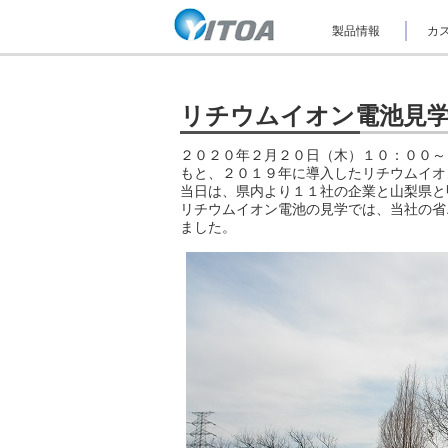
ナ
製品情報
カス
ビ
ゲ
ー
シ
ョ
リチウムイオン電池見
ン
を
２０２０年２月２０日（木）１０：００～
ス
もと、２０１９年に導入したリチウムイオ
キ
ッ
当日は、県内より１１社の企業と山梨県と
プ
リチウムイオン電池の見学では、当社の省
し
ました。
て
本
文
へ
ジ
ャ
ン
プ
し
ま
す。