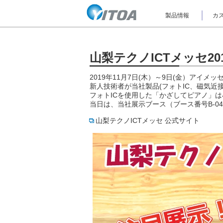
ナ
製品情報
カス
ビ
ゲ
ー
シ
ョ
山梨テクノICTメッセ2
ン
を
2019年11月7日(木）～9日(金）アイメ
ス
新人技術者が当社製品(フォトIC、磁気近
キ
ッ
フォトICを使用した「かざしてピアノ」
プ
当日は、当社展示ブース（ブース番号B-0
し
て
山梨テクノICTメッセ 公式サイト
本
文
へ
ジ
ャ
ン
プ
し
ま
す。